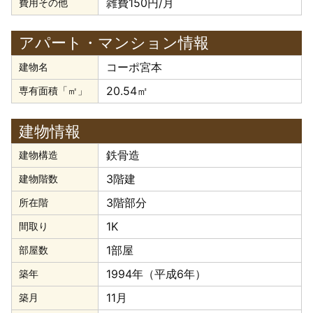
雑費150円/月
費用その他
アパート・マンション情報
コーポ宮本
建物名
20.54㎡
専有面積「㎡」
建物情報
鉄骨造
建物構造
3階建
建物階数
3階部分
所在階
1K
間取り
1部屋
部屋数
1994年（平成6年）
築年
11月
築月