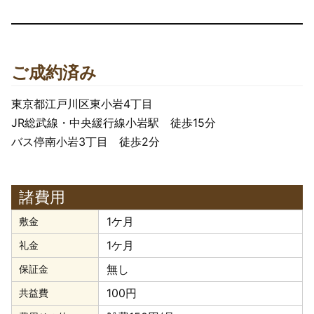
ご成約済み
東京都江戸川区東小岩4丁目
JR総武線・中央緩行線小岩駅 徒歩15分
バス停南小岩3丁目 徒歩2分
諸費用
1ケ月
敷金
1ケ月
礼金
無し
保証金
100円
共益費