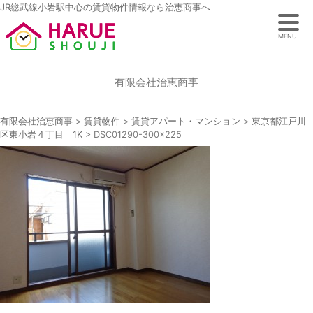
JR総武線小岩駅中心の賃貸物件情報なら治恵商事へ
MENU
有限会社治恵商事
有限会社治恵商事
>
賃貸物件
>
賃貸アパート・マンション
>
東京都江戸川
区東小岩４丁目 1K
>
DSC01290-300×225